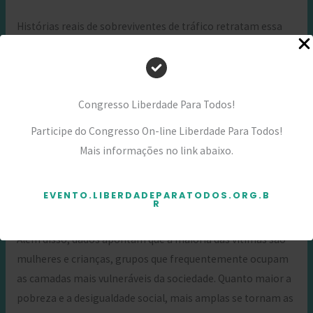
Histórias reais de sobreviventes de tráfico retratam essa
ligação de forma contundente. Muitas vítimas relatam
terem sido atraídas por anúncios de emprego que
prometiam salários altos, apenas para encontrarem-se em
Congresso Liberdade Para Todos!
situações sem saída, muitas vezes em condições de
trabalho forçado. Esses testemunhos evidenciam o papel
Participe do Congresso On-line Liberdade Para Todos!
da pobreza na perpetuação do ciclo de exploração, onde a
Mais informações no link abaixo.
falta de alternativas atrai aqueles que desejam uma vida
melhor, mas que, em última instância, acabam caindo nas
EVENTO.LIBERDADEPARATODOS.ORG.B
garras de redes criminosas.
R
Além disso, dados apontam que a maioria das vítimas são
mulheres e crianças, grupos que frequentemente ocupam
as camadas mais vulneráveis da sociedade. Quanto maior a
pobreza e a desigualdade social, mais amplas se tornam as