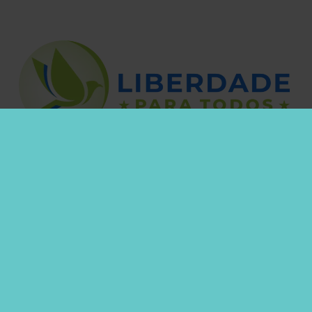
O que nós fazemos
…