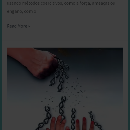
usando métodos coercitivos, como a força, ameaças ou
engano, com o
A
Read More »
Vida
das
Mulheres
Vítimas
de
Tráfico:
Realidades
e
Consequências