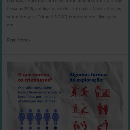
crianças, de acordo com o Relatório Global sobre Tráfico de
Pessoas 2016, publicado pelo Escritório das Nações Unidas
sobre Drogas e Crime (UNODC). O documento, divulgado
em
Crianças
Read More »
também
são
vitimas
de
tráfico