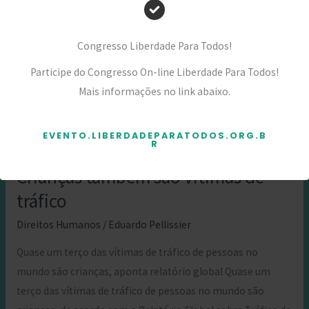
e
Silencioso
Congresso Liberdade Para Todos!
Participe do Congresso On-line Liberdade Para Todos!
Mais informações no link abaixo.
EVENTO.LIBERDADEPARATODOS.ORG.B
R
Crianças também são vitimas de
tráfico
Direitos Humanos
/
Eduardo Pellissier
Quase um terço das vítimas de tráfico de pessoas no
mundo são crianças, aponta relatório global Quase um
terço das vítimas de tráfico de pessoas no mundo são