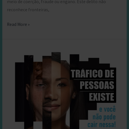
meio de coerção, fraude ou engano. Este delito não
reconhece fronteiras,
Como
Read More »
Reconhecer
uma
Possível
Vítima
de
Tráfico
Humano.