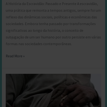
A História da Escravidão: Passado e Presente A escravidão,
uma prática que remonta a tempos antigos, sempre foi um
reflexo das dinâmicas sociais, políticas e econômicas das
sociedades. Embora tenha passado por transformações
significativas ao longo da história, o conceito de
subjugação de um ser humano por outro persiste em várias
formas nas sociedades contemporâneas.
Características
Read More »
da
Escravidão
Moderna:
Uma
Realidade
que
Persiste